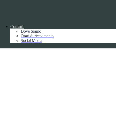
Contatti
Back to top
Dove Siamo
Orari di ricevimento
Social Media
Privacy
Informative privacy ai sensi del GDPR
Data Protection Officer (DPO)
Campo di ricerca per le pagine del sito