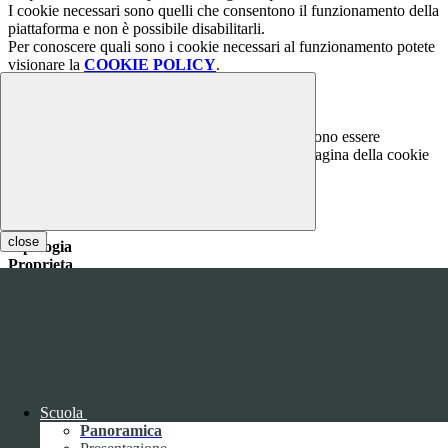
I cookie necessari sono quelli che consentono il funzionamento della
piattaforma e non è possibile disabilitarli.
Per conoscere quali sono i cookie necessari al funzionamento potete
visionare la
COOKIE POLICY
.
Cookie necessari per il funzionamento
I cookie necessari per il funzionamento non possono essere
disabilitati. È possibile consultare l'elenco nella pagina della cookie
policy.
www.youtube.com
Nome
close
Tipologia
Proprieta
Descrizione
Durata
Nome:
YSC
Tipologia:
tecnico
Proprieta:
Terze Parti
Descrizione:
Questo cookie è impostato da YouTube per tenere
traccia delle visualizzazioni dei video incorporati.
Durata:
Sessione
Scuola
Nome:
VISITOR_INFO1_LIVE
Panoramica
Tipologia:
tecnico