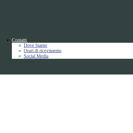
Parma S.p.A. | Divisione Publishing & New Social Media
Disclaimer trattamento dati personali
Contatti
Dove Siamo
Orari di ricevimento
Back to top
Social Media
Privacy
Informative privacy ai sensi del GDPR
Data Protection Officer (DPO)
Campo di ricerca per le pagine del sito