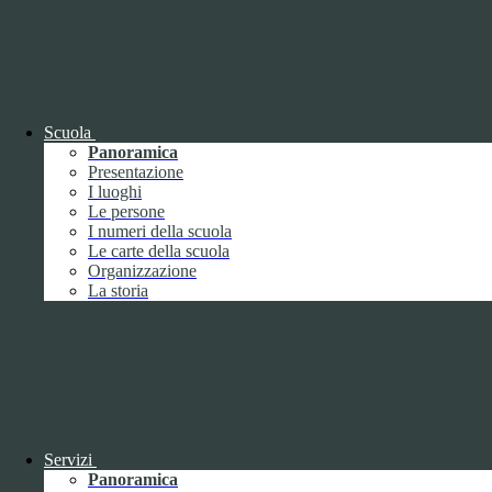
I cookie necessari per il funzionamento non possono essere
disabilitati. È possibile consultare l'elenco nella pagina della cookie
policy.
www.youtube.com
Nome
Tipologia
Scuola
Proprieta
Panoramica
Descrizione
Presentazione
Durata
I luoghi
Nome:
YSC
Le persone
Tipologia:
tecnico
I numeri della scuola
Proprieta:
Terze Parti
Le carte della scuola
Descrizione:
Questo cookie è impostato da YouTube per tenere
Organizzazione
traccia delle visualizzazioni dei video incorporati.
La storia
Durata:
Sessione
Nome:
VISITOR_INFO1_LIVE
Tipologia:
tecnico
Proprieta:
Terze Parti
Descrizione:
Questo cookie è impostato da Youtube per tenere
traccia delle preferenze dell'utente per i video di Youtube incorporati
nei siti; può anche determinare se il visitatore del sito web sta
utilizzando la nuova o la vecchia versione dell'interfaccia di
Youtube.
Servizi
Durata:
6 mesi
Panoramica