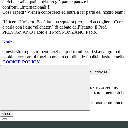
di debate -alle quali abbiamo già partecipato- e i
confronti...internazionali!!!
Cosa aspetti? Vieni a conoscerci ed entra a far parte del nostro team!
Il Liceo “Umberto Eco” ha una squadra pronta ad accoglierti. Cerca
e parla con i due “allenatori” di debate dell’Istituto: il Prof.
PREVIGNANO Fabio e il Prof. PONZANO Fabio.
Notizie
Questo sito o gli strumenti terzi da questo utilizzati si avvalgono di
cookie necessari al funzionamento ed utili alle finalità illustrate nella
COOKIE POLICY
.
Personalizza
Rifiuta tutti
i cookies
Accetta tutti
i cookies
Gestione cookie
In questa schermata è possibile scegliere quali cookie consentire.
I cookie necessari sono quelli che consentono il funzionamento della
piattaforma e non è possibile disabilitarli.
Per conoscere quali sono i cookie necessari al funzionamento potete
visionare la
COOKIE POLICY
.
close
Cookie necessari per il funzionamento