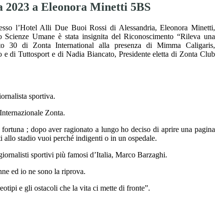
 2023 a Eleonora Minetti 5BS
sso l’Hotel Alli Due Buoi Rossi di Alessandria, Eleonora Minetti,
o Scienze Umane è stata insignita del Riconoscimento “Rileva una
to 30 di Zonta International alla presenza di Mimma Caligaris,
lo e di Tuttosport e di Nadia Biancato, Presidente eletta di Zonta Club
ornalista sportiva.
 Internazionale Zonta.
 fortuna ; dopo aver ragionato a lungo ho deciso di aprire una pagina
 allo stadio vuoi perché indigenti o in un ospedale.
giornalisti sportivi più famosi d’Italia, Marco Barzaghi.
nne ed io ne sono la riprova.
otipi e gli ostacoli che la vita ci mette di fronte”.