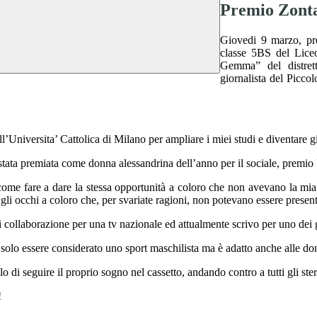
Premio Zonta
Giovedi 9 marzo, pre
classe 5BS del Lice
Gemma” del distret
giornalista del Picco
’Universita’ Cattolica di Milano per ampliare i miei studi e diventare gi
tata premiata come donna alessandrina dell’anno per il sociale, premio
come fare a dare la stessa opportunità a coloro che non avevano la mia
i occhi a coloro che, per svariate ragioni, non potevano essere presenti
di collaborazione per una tv nazionale ed attualmente scrivo per uno dei 
e solo essere considerato uno sport maschilista ma è adatto anche alle do
o di seguire il proprio sogno nel cassetto, andando contro a tutti gli stere
!