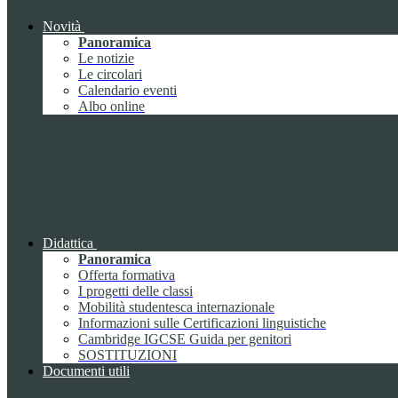
Novità
Panoramica
Le notizie
Le circolari
Calendario eventi
Albo online
Didattica
Panoramica
Offerta formativa
I progetti delle classi
Mobilità studentesca internazionale
Informazioni sulle Certificazioni linguistiche
Cambridge IGCSE Guida per genitori
SOSTITUZIONI
Documenti utili