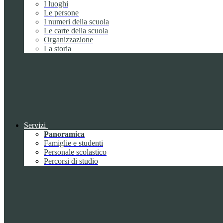
I luoghi
Le persone
I numeri della scuola
Le carte della scuola
Organizzazione
La storia
Servizi
Panoramica
Famiglie e studenti
Personale scolastico
Percorsi di studio