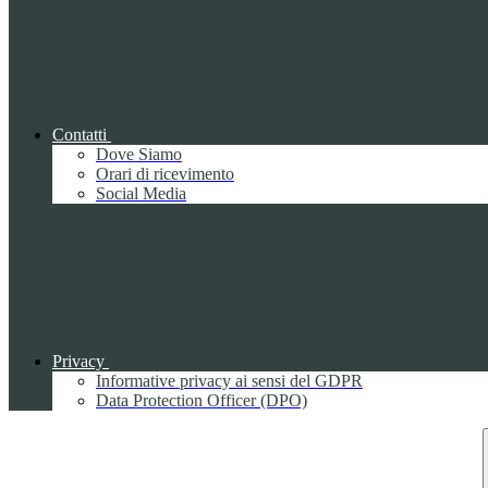
Contatti
Dove Siamo
Orari di ricevimento
Social Media
Privacy
Informative privacy ai sensi del GDPR
Data Protection Officer (DPO)