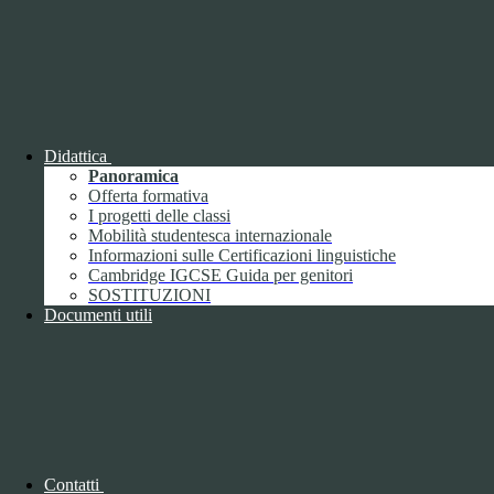
ECO"
VIA FAA' DI BRUNO 85 - 15121 ALESSANDRIA (AL)
Tel:
0131252276
Email:
alis016008@istruzione.it
Link per inviare una mail
PEC:
alis016008@pec.istruzione.it
Link per inviare una mail
C.F.: 96034390060
Didattica
Attuazione misure PNRR
Panoramica
Offerta formativa
Seguici su
I progetti delle classi
Mobilità studentesca internazionale
Facebook
Informazioni sulle Certificazioni linguistiche
Instagram
Cambridge IGCSE Guida per genitori
SOSTITUZIONI
Sezione Link Utili
Documenti utili
Cookie policy
Note legali
Informativa Privacy
Ufficio Relazioni con il Pubblico
Dichiarazione di accessibilità
Obiettivi di accessibilità
Whistleblowing
Contatti
Gestione consensi cookie