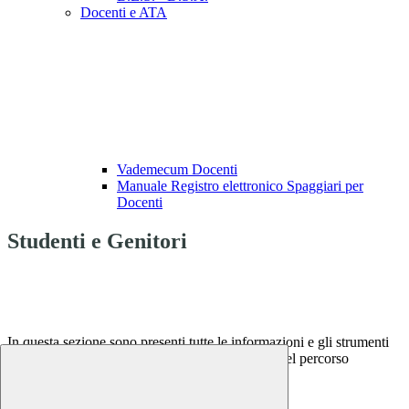
Docenti e ATA
Vademecum Docenti
Manuale Registro elettronico Spaggiari per
Docenti
Studenti e Genitori
In questa sezione sono presenti tutte le informazioni e gli strumenti
utili ai genitori e agli alunni per lo svolgimento del percorso
scolastico.
Notizie