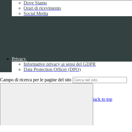
Dove Siamo
Amministrazione trasparente
Orari di ricevimento
Social Media
Pagina visualizzata
3355
volte
Sezione Copyright
Copyright 2026 | Engineered and powered by Gruppo Spaggiari
Parma S.p.A. | Divisione Publishing & New Social Media
Disclaimer trattamento dati personali
Privacy
Informative privacy ai sensi del GDPR
Data Protection Officer (DPO)
Campo di ricerca per le pagine del sito
Back to top