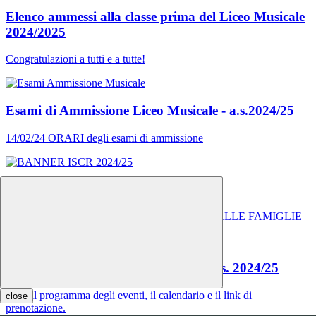
Elenco ammessi alla classe prima del Liceo Musicale
2024/2025
Congratulazioni a tutti e a tutte!
Esami di Ammissione Liceo Musicale - a.s.2024/25
14/02/24 ORARI degli esami di ammissione
ISCRIZIONI PER L'A.S. 2024/25
SERVIZIO DI ASSISTENZA E SUPPORTO ALLE FAMIGLIE
ORIENTAMENTO IN ENTRATA a.s. 2024/25
Ecco il programma degli eventi, il calendario e il link di
close
prenotazione.