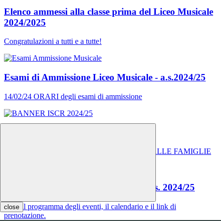
Elenco ammessi alla classe prima del Liceo Musicale
2024/2025
Congratulazioni a tutti e a tutte!
Esami di Ammissione Liceo Musicale - a.s.2024/25
14/02/24 ORARI degli esami di ammissione
ISCRIZIONI PER L'A.S. 2024/25
SERVIZIO DI ASSISTENZA E SUPPORTO ALLE FAMIGLIE
ORIENTAMENTO IN ENTRATA a.s. 2024/25
Ecco il programma degli eventi, il calendario e il link di
close
prenotazione.