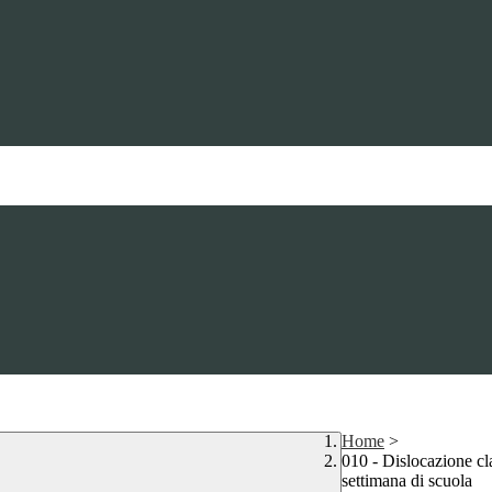
Home
>
010 - Dislocazione cla
settimana di scuola