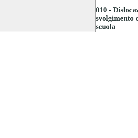
010 - Disloca
svolgimento d
scuola