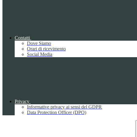
Contatti
Dove Siamo
Orari di ricevimento
Social Media
Privacy
Informative privacy ai sensi del GDPR
Data Protection Officer (DPO)