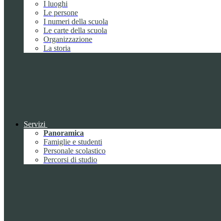
I luoghi
Le persone
I numeri della scuola
Le carte della scuola
Organizzazione
La storia
Servizi
Panoramica
Famiglie e studenti
Personale scolastico
Percorsi di studio