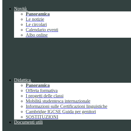
Novità
Panoramica
Le notizie
Le circolari
Calendario eventi
Albo online
Didattica
Panoramica
Offerta formativa
I progetti delle classi
Mobilità studentesca internazionale
Informazioni sulle Certificazioni linguistiche
Cambridge IGCSE Guida per genitori
SOSTITUZIONI
Documenti utili