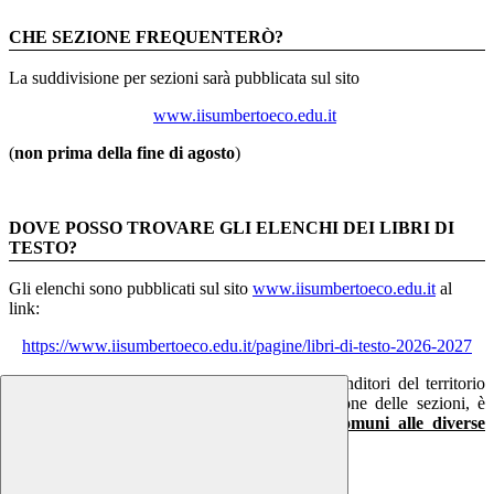
CHE SEZIONE FREQUENTERÒ?
La suddivisione per sezioni sarà pubblicata sul sito
www.iisumbertoeco.edu.it
(
non prima della fine di agosto
)
DOVE POSSO TROVARE GLI ELENCHI DEI LIBRI DI
TESTO?
Gli elenchi sono pubblicati sul sito
www.iisumbertoeco.edu.it
al
link:
https://www.iisumbertoeco.edu.it/pagine/libri-di-testo-2026-2027
Gli elenchi sono a disposizione anche dei rivenditori del territorio
(librerie, ipermercati, …); fino alla pubblicazione delle sezioni, è
consigliabile acquistare solo i libri di testo
comuni alle diverse
sezioni
(soprattutto per il Liceo LINGUISTICO)