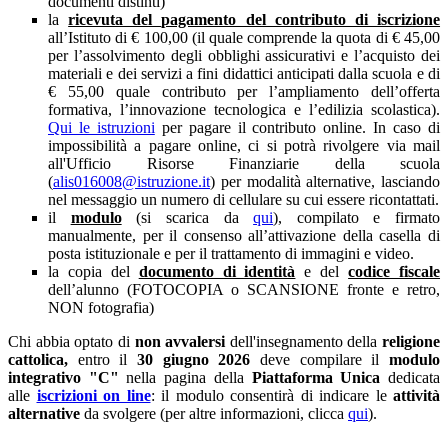
documenti distinti)
la
ricevuta del
pagamento del contributo di iscrizione
all’Istituto di € 100,00 (il quale
comprende la quota di € 45,00
per l’assolvimento degli obblighi assicurativi e l’acquisto dei
materiali e dei servizi a fini didattici anticipati dalla scuola e di
€ 55,00 quale contributo per l’ampliamento dell’offerta
formativa, l’innovazione tecnologica e l’edilizia scolastica).
Qui le istruzioni
per pagare il contributo online. In caso di
impossibilità a pagare online, ci si potrà rivolgere via mail
all'Ufficio Risorse Finanziarie della scuola
(
alis016008@istruzione.it
) per modalità alternative, lasciando
nel messaggio un numero di cellulare su cui essere ricontattati.
il
modulo
(si scarica da
qui
), compilato e firmato
manualmente, per il consenso all’attivazione della casella di
posta istituzionale e per il trattamento di immagini e video.
la copia del
documento di identità
e del
codice fiscale
dell’alunno (FOTOCOPIA o SCANSIONE fronte e retro,
NON fotografia)
Chi abbia optato di
non avvalersi
dell'insegnamento della
religione
cattolica,
entro il
30 giugno 2026
deve compilare il
modulo
integrativo "C"
nella pagina della
Piattaforma Unica
dedicata
alle
iscrizioni on line
: il modulo consentirà di indicare le
attività
alternative
da svolgere (per altre informazioni, clicca
qui
).