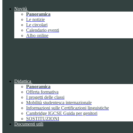
Novità
Panoramica
Le notizie
Le circolari
Calendario eventi
Albo online
Didattica
Panoramica
Offerta formativa
I progetti delle classi
Mobilità studentesca internazionale
Informazioni sulle Certificazioni linguistiche
Cambridge IGCSE Guida per genitori
SOSTITUZIONI
Documenti utili