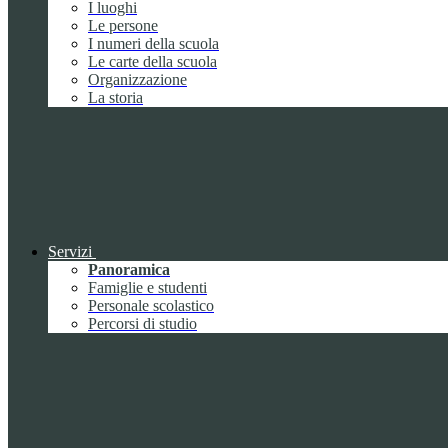
I luoghi
Le persone
I numeri della scuola
Le carte della scuola
Organizzazione
La storia
Servizi
Panoramica
Famiglie e studenti
Personale scolastico
Percorsi di studio