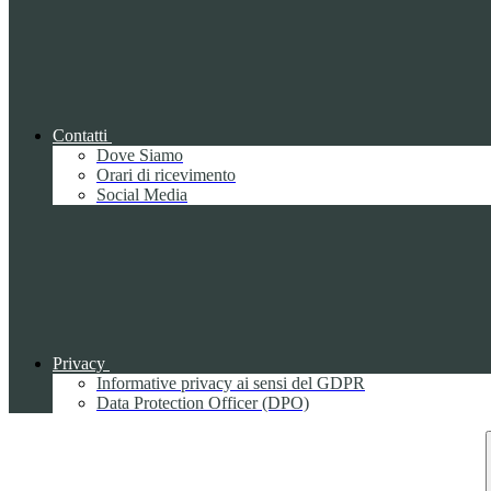
Contatti
Dove Siamo
Orari di ricevimento
Social Media
Privacy
Informative privacy ai sensi del GDPR
Data Protection Officer (DPO)