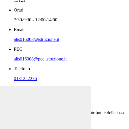
15121
Orari
7:30-9:30 - 12:00-14:00
Email
alis016008@istruzione.it
PEC
alis016008@pec.istruzione.it
Telefono
0131252276
Naviga su Google Maps
Cosa serve
Piattaforma online per gestire i pagamenti dei contributi e delle tasse
scolastiche.