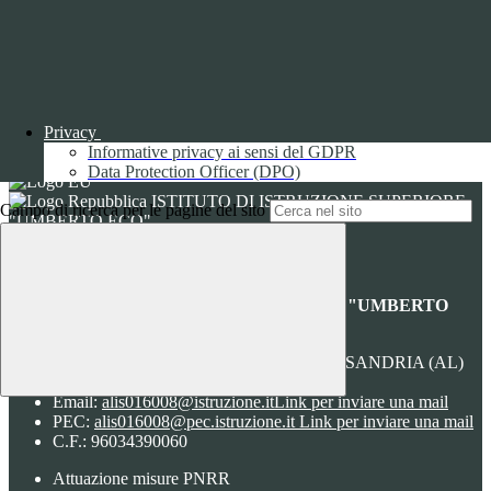
Tipologia:
tecnico
Proprieta:
Terze Parti
Descrizione:
Questo cookie è impostato da Youtube per tenere
traccia delle preferenze dell'utente per i video di Youtube incorporati
nei siti; può anche determinare se il visitatore del sito web sta
utilizzando la nuova o la vecchia versione dell'interfaccia di
Youtube.
Privacy
Durata:
6 mesi
Informative privacy ai sensi del GDPR
Accetta tutti
Salva le preferenze
Data Protection Officer (DPO)
ISTITUTO DI ISTRUZIONE SUPERIORE
Campo di ricerca per le pagine del sito
"UMBERTO ECO"
Contatti
ISTITUTO DI ISTRUZIONE SUPERIORE "UMBERTO
ECO"
VIA FAA' DI BRUNO 85 - 15121 ALESSANDRIA (AL)
Tel:
0131252276
Email:
alis016008@istruzione.it
Link per inviare una mail
PEC:
alis016008@pec.istruzione.it
Link per inviare una mail
C.F.: 96034390060
Attuazione misure PNRR