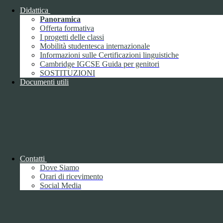
Didattica
Panoramica
Cookie necessari per il funzionamento
Offerta formativa
I cookie necessari per il funzionamento non possono essere
I progetti delle classi
disabilitati. È possibile consultare l'elenco nella pagina della cookie
Mobilità studentesca internazionale
policy.
Informazioni sulle Certificazioni linguistiche
Cambridge IGCSE Guida per genitori
www.youtube.com
SOSTITUZIONI
Nome
Documenti utili
Tipologia
Proprieta
Descrizione
Durata
Nome:
YSC
Tipologia:
tecnico
Proprieta:
Terze Parti
Descrizione:
Questo cookie è impostato da YouTube per tenere
traccia delle visualizzazioni dei video incorporati.
Contatti
Durata:
Sessione
Dove Siamo
Nome:
VISITOR_INFO1_LIVE
Orari di ricevimento
Tipologia:
tecnico
Social Media
Proprieta:
Terze Parti
Descrizione:
Questo cookie è impostato da Youtube per tenere
traccia delle preferenze dell'utente per i video di Youtube incorporati
nei siti; può anche determinare se il visitatore del sito web sta