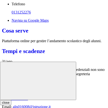
Telefono
0131252276
Naviga su Google Maps
Cosa serve
Piattaforma online per gestire l’andamento scolastico degli alunni.
Tempi e scadenze
31/ago
Accesso al sistema: recupero credenziali. Se le credenziali non sono
state ancora fornite dalla segreteria, contattare la segreteria
scolastica.
Contatti
Tel:
0131252276
close
Email:
alis016008@istruzione.it