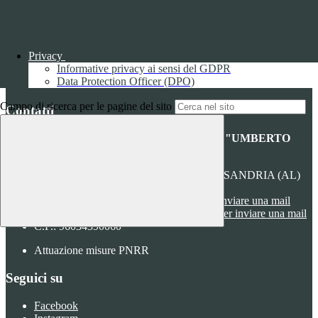
utilizzando la nuova o la vecchia versione dell'interfaccia di
Youtube.
Durata:
6 mesi
Accetta tutti
Salva le preferenze
Privacy
Informative privacy ai sensi del GDPR
ISTITUTO DI ISTRUZIONE SUPERIORE
Data Protection Officer (DPO)
"UMBERTO ECO"
Campo di ricerca per le pagine del sito
Contatti
ISTITUTO DI ISTRUZIONE SUPERIORE "UMBERTO
ECO"
VIA FAA' DI BRUNO 85 - 15121 ALESSANDRIA (AL)
Tel:
0131252276
Email:
alis016008@istruzione.it
Link per inviare una mail
PEC:
alis016008@pec.istruzione.it
Link per inviare una mail
C.F.: 96034390060
Attuazione misure PNRR
Seguici su
Facebook