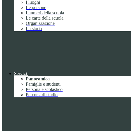
I luoghi
Le persone
I numeri della scuola
Le carte della scuola
Organizzazione
La storia
Servizi
Panoramica
Famiglie e studenti
Personale scolastico
Percorsi di studio