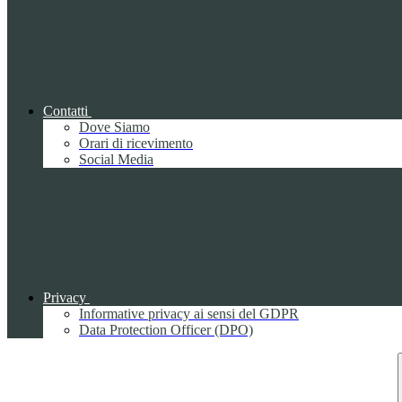
Contatti
Dove Siamo
Orari di ricevimento
Social Media
Privacy
Informative privacy ai sensi del GDPR
Data Protection Officer (DPO)