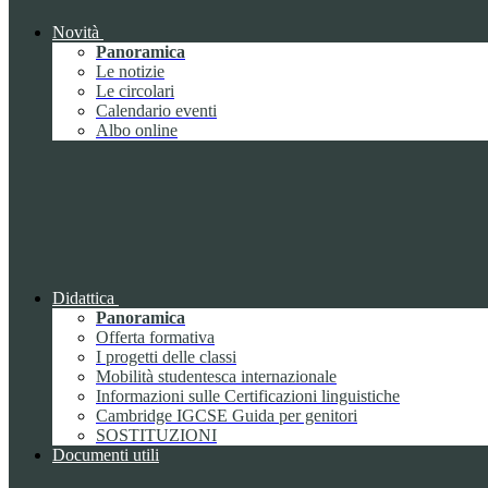
Novità
Panoramica
Le notizie
Le circolari
Calendario eventi
Albo online
Didattica
Panoramica
Offerta formativa
I progetti delle classi
Mobilità studentesca internazionale
Informazioni sulle Certificazioni linguistiche
Cambridge IGCSE Guida per genitori
SOSTITUZIONI
Documenti utili