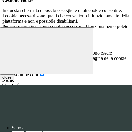
Gestione cookie
In questa schermata è possibile scegliere quali cookie consentire.
I cookie necessari sono quelli che consentono il funzionamento della
piattaforma e non è possibile disabilitarli.
Per conoscere quali sono i cookie necessari al funzionamento potete
visionare la
COOKIE POLICY
.
Cookie necessari per il funzionamento
I cookie necessari per il funzionamento non possono essere
disabilitati. È possibile consultare l'elenco nella pagina della cookie
policy.
www.youtube.com
close
Nome
Tipologia
Proprieta
Descrizione
Durata
Nome:
YSC
Tipologia:
tecnico
Proprieta:
Terze Parti
Descrizione:
Questo cookie è impostato da YouTube per tenere
Scuola
traccia delle visualizzazioni dei video incorporati.