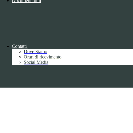
Documenti utili
Copyright 2026 | Engineered and powered by Gruppo Spaggiari
Parma S.p.A. | Divisione Publishing & New Social Media
Disclaimer trattamento dati personali
Contatti
Dove Siamo
Orari di ricevimento
Social Media
Back to top
Privacy
Informative privacy ai sensi del GDPR
Data Protection Officer (DPO)
Campo di ricerca per le pagine del sito