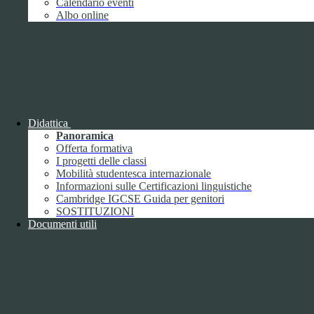
Calendario eventi
Contatti
Albo online
ISTITUTO DI ISTRUZIONE SUPERIORE "UMBERTO
ECO"
VIA FAA' DI BRUNO 85 - 15121 ALESSANDRIA (AL)
Tel:
0131252276
Email:
alis016008@istruzione.it
Link per inviare una mail
PEC:
alis016008@pec.istruzione.it
Link per inviare una mail
Didattica
C.F.: 96034390060
Panoramica
Offerta formativa
Attuazione misure PNRR
I progetti delle classi
Mobilità studentesca internazionale
Seguici su
Informazioni sulle Certificazioni linguistiche
Cambridge IGCSE Guida per genitori
Facebook
SOSTITUZIONI
Instagram
Documenti utili
Sezione Link Utili
Cookie policy
Note legali
Informativa Privacy
Ufficio Relazioni con il Pubblico