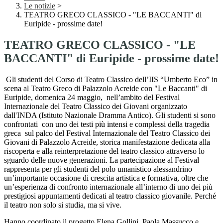
Le notizie
>
TEATRO GRECO CLASSICO - "LE BACCANTI" di
Euripide - prossime date!
TEATRO GRECO CLASSICO - "LE
BACCANTI" di Euripide - prossime date!
Gli studenti del Corso di Teatro Classico dell’IIS “Umberto Eco” in
scena al Teatro Greco di Palazzolo Acreide con "Le Baccanti" di
Euripide, domenica 24 maggio, nell’ambito del Festival
Internazionale del Teatro Classico dei Giovani organizzato
dall'INDA (Istituto Nazionale Dramma Antico). Gli studenti si sono
confrontati con uno dei testi più intensi e complessi della tragedia
greca sul palco del Festival Internazionale del Teatro Classico dei
Giovani di Palazzolo Acreide, storica manifestazione dedicata alla
riscoperta e alla reinterpretazione del teatro classico attraverso lo
sguardo delle nuove generazioni. La partecipazione al Festival
rappresenta per gli studenti del polo umanistico alessandrino
un’importante occasione di crescita artistica e formativa, oltre che
un’esperienza di confronto internazionale all’interno di uno dei più
prestigiosi appuntamenti dedicati al teatro classico giovanile. Perché
il teatro non solo si studia, ma si vive.
Hanno coordinato il progetto Elena Gollini, Paola Massucco e