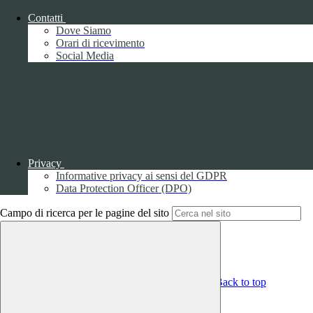
Dichiarazione di accessibilità
Contatti
Obiettivi di accessibilità
Dove Siamo
Whistleblowing
Orari di ricevimento
Gestione consensi cookie
Social Media
Amministrazione trasparente
Pagina visualizzata
289
volte
Sezione Copyright
Copyright 2026 | Engineered and powered by Gruppo Spaggiari
Parma S.p.A. | Divisione Publishing & New Social Media
Privacy
Disclaimer trattamento dati personali
Informative privacy ai sensi del GDPR
Data Protection Officer (DPO)
Campo di ricerca per le pagine del sito
Back to top