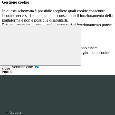
Gestione cookie
In questa schermata è possibile scegliere quali cookie consentire.
I cookie necessari sono quelli che consentono il funzionamento della
piattaforma e non è possibile disabilitarli.
Per conoscere quali sono i cookie necessari al funzionamento potete
visionare la
COOKIE POLICY
.
Cookie necessari per il funzionamento
I cookie necessari per il funzionamento non possono essere
disabilitati. È possibile consultare l'elenco nella pagina della cookie
policy.
www.youtube.com
close
Nome
Tipologia
Proprieta
Descrizione
Durata
Nome:
YSC
Tipologia:
tecnico
Proprieta:
Terze Parti
Descrizione:
Questo cookie è impostato da YouTube per tenere
Scuola
traccia delle visualizzazioni dei video incorporati.