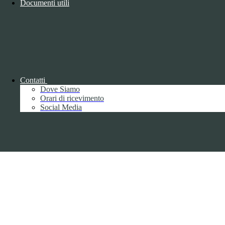
Documenti utili
Copyright 2026 | Engineered and powered by Gruppo Spaggiari
Parma S.p.A. | Divisione Publishing & New Social Media
Disclaimer trattamento dati personali
Contatti
Dove Siamo
Orari di ricevimento
Social Media
Back to top
Privacy
Informative privacy ai sensi del GDPR
Data Protection Officer (DPO)
Campo di ricerca per le pagine del sito