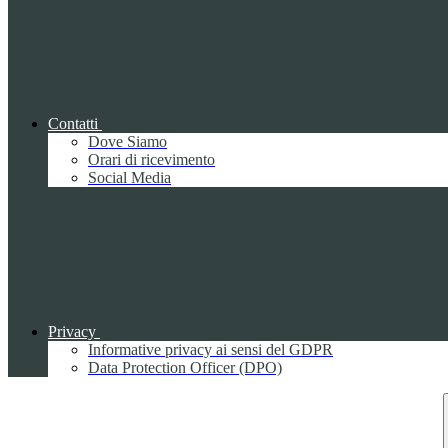
Contatti
Dove Siamo
Orari di ricevimento
Social Media
Privacy
Informative privacy ai sensi del GDPR
Data Protection Officer (DPO)