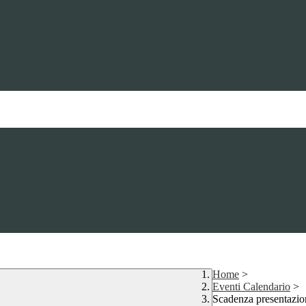
Home
>
Eventi Calendario
>
Scadenza presentazion