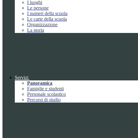
I luoghi
Le persone
I numeri della scuola
Le carte della scuola
Organizzazione
La storia
Servizi
Panoramica
Famiglie e studenti
Personale scolastico
Percorsi di studio