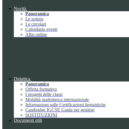
Novità
Panoramica
Le notizie
Le circolari
Calendario eventi
Albo online
Didattica
Panoramica
Offerta formativa
I progetti delle classi
Mobilità studentesca internazionale
Informazioni sulle Certificazioni linguistiche
Cambridge IGCSE Guida per genitori
SOSTITUZIONI
Documenti utili