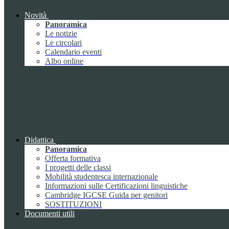
Novità
Panoramica
Le notizie
Le circolari
Calendario eventi
Albo online
Didattica
Panoramica
Offerta formativa
I progetti delle classi
Mobilità studentesca internazionale
Informazioni sulle Certificazioni linguistiche
Cambridge IGCSE Guida per genitori
SOSTITUZIONI
Documenti utili