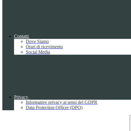
Contatti
Dove Siamo
Orari di ricevimento
Social Media
Privacy
Informative privacy ai sensi del GDPR
Data Protection Officer (DPO)