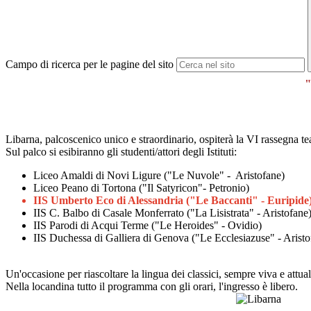
Campo di ricerca per le pagine del sito
Libarna, palcoscenico unico e straordinario, ospiterà la VI rassegna tea
Sul palco si esibiranno gli studenti/attori degli Istituti:
Liceo Amaldi di Novi Ligure ("Le Nuvole" - Aristofane)
Liceo Peano di Tortona ("Il Satyricon"- Petronio)
IIS Umberto Eco di Alessandria ("Le Baccanti" - Euripide)
IIS C. Balbo di Casale Monferrato ("La Lisistrata" - Aristofane
IIS Parodi di Acqui Terme ("Le Heroides" - Ovidio)
IIS Duchessa di Galliera di Genova ("Le Ecclesiazuse" - Aristo
Un'occasione per riascoltare la lingua dei classici, sempre viva e attua
Nella locandina tutto il programma con gli orari, l'ingresso è libero.