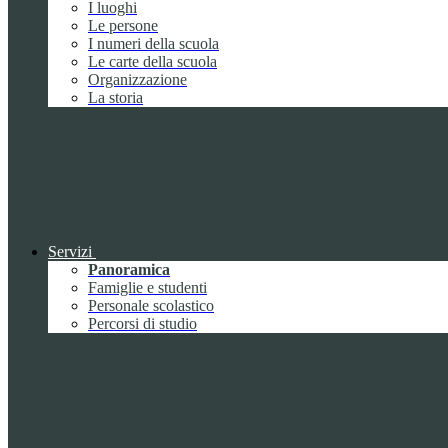
I luoghi
Le persone
I numeri della scuola
Le carte della scuola
Organizzazione
La storia
Servizi
Panoramica
Famiglie e studenti
Personale scolastico
Percorsi di studio