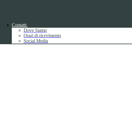
Back to top
Contatti
Dove Siamo
Orari di ricevimento
Social Media
Privacy
Informative privacy ai sensi del GDPR
Data Protection Officer (DPO)
Campo di ricerca per le pagine del sito