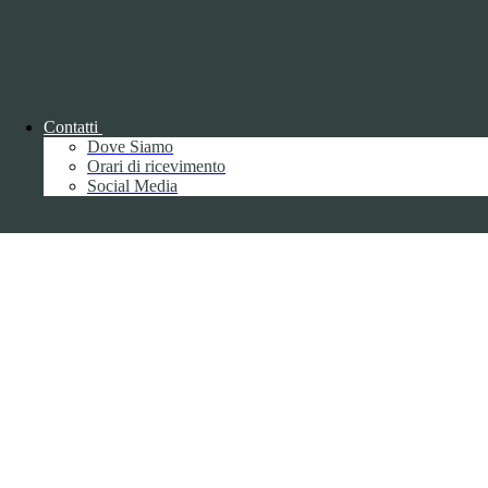
Contatti
Dove Siamo
Back to top
Orari di ricevimento
Social Media
Privacy
Informative privacy ai sensi del GDPR
Data Protection Officer (DPO)
Campo di ricerca per le pagine del sito