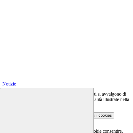
Notizie
Questo sito o gli strumenti terzi da questo utilizzati si avvalgono di
cookie necessari al funzionamento ed utili alle finalità illustrate nella
COOKIE POLICY
.
Personalizza
Rifiuta tutti
i cookies
Accetta tutti
i cookies
Gestione cookie
In questa schermata è possibile scegliere quali cookie consentire.