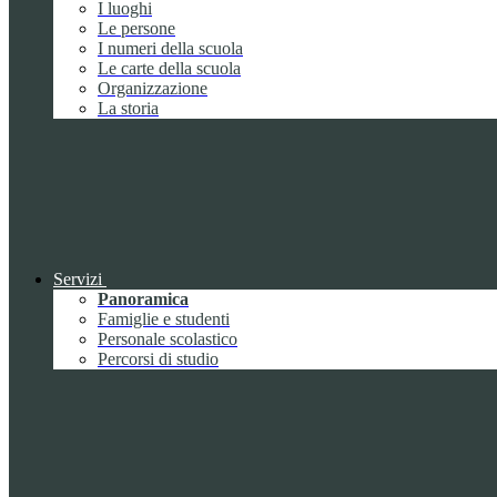
I luoghi
Le persone
I numeri della scuola
Le carte della scuola
Organizzazione
La storia
Servizi
Panoramica
Famiglie e studenti
Personale scolastico
Percorsi di studio