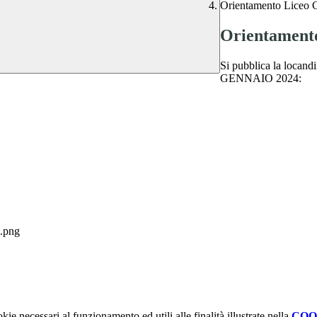
Orientamento Liceo 
Orientamento
Si pubblica la locandi
GENNAIO 2024:
.png
kie necessari al funzionamento ed utili alle finalità illustrate nella
COO