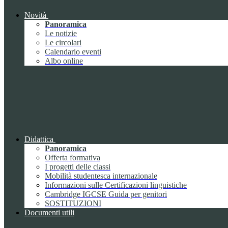
Novità
Panoramica
Le notizie
Le circolari
Calendario eventi
Albo online
Didattica
Panoramica
Offerta formativa
I progetti delle classi
Mobilità studentesca internazionale
Informazioni sulle Certificazioni linguistiche
Cambridge IGCSE Guida per genitori
SOSTITUZIONI
Documenti utili