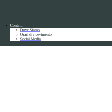
Contatti
Back to top
Dove Siamo
Orari di ricevimento
Social Media
Privacy
Informative privacy ai sensi del GDPR
Data Protection Officer (DPO)
Campo di ricerca per le pagine del sito