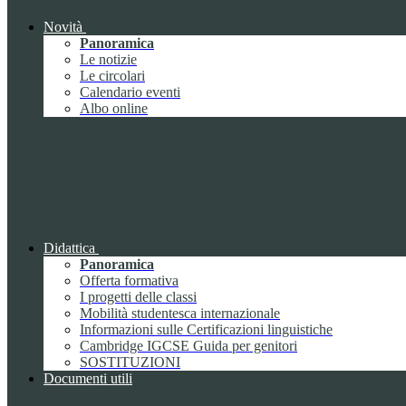
Novità
Panoramica
Le notizie
Le circolari
Calendario eventi
Albo online
Didattica
Panoramica
Offerta formativa
I progetti delle classi
Mobilità studentesca internazionale
Informazioni sulle Certificazioni linguistiche
Cambridge IGCSE Guida per genitori
SOSTITUZIONI
Documenti utili