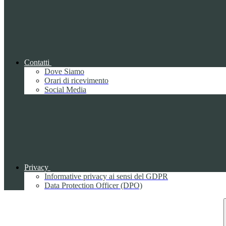
Contatti
Dove Siamo
Orari di ricevimento
Social Media
Privacy
Informative privacy ai sensi del GDPR
Data Protection Officer (DPO)