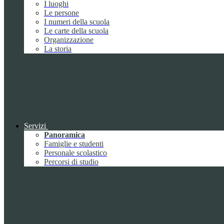
I luoghi
Le persone
I numeri della scuola
Le carte della scuola
Organizzazione
La storia
Servizi
Panoramica
Famiglie e studenti
Personale scolastico
Percorsi di studio