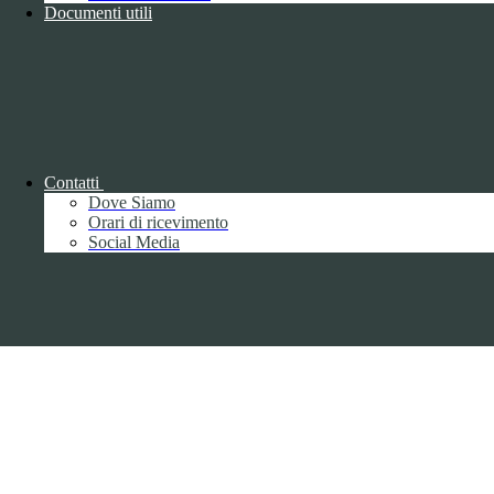
Documenti utili
Copyright 2026 | Engineered and powered by Gruppo Spaggiari
Parma S.p.A. | Divisione Publishing & New Social Media
Disclaimer trattamento dati personali
Contatti
Dove Siamo
Orari di ricevimento
Social Media
Back to top
Privacy
Informative privacy ai sensi del GDPR
Data Protection Officer (DPO)
Campo di ricerca per le pagine del sito