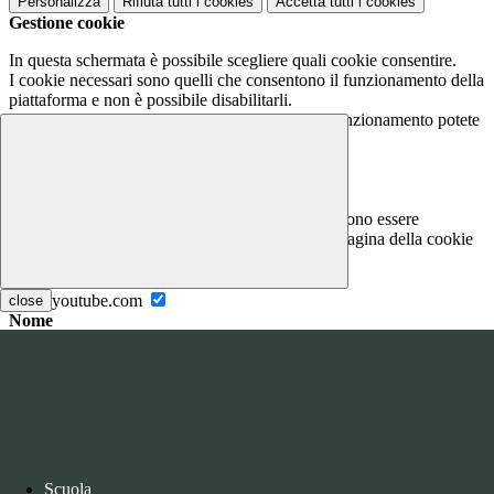
Personalizza
Rifiuta tutti
i cookies
Accetta tutti
i cookies
Gestione cookie
In questa schermata è possibile scegliere quali cookie consentire.
I cookie necessari sono quelli che consentono il funzionamento della
piattaforma e non è possibile disabilitarli.
Per conoscere quali sono i cookie necessari al funzionamento potete
visionare la
COOKIE POLICY
.
Cookie necessari per il funzionamento
I cookie necessari per il funzionamento non possono essere
disabilitati. È possibile consultare l'elenco nella pagina della cookie
policy.
www.youtube.com
close
Nome
Tipologia
Proprieta
Descrizione
Durata
Nome:
YSC
Tipologia:
tecnico
Proprieta:
Terze Parti
Descrizione:
Questo cookie è impostato da YouTube per tenere
Scuola