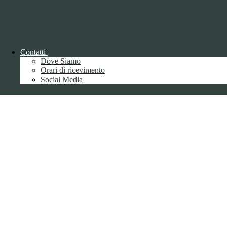
Contatti
Back to top
Dove Siamo
Orari di ricevimento
Social Media
Privacy
Informative privacy ai sensi del GDPR
Data Protection Officer (DPO)
Campo di ricerca per le pagine del sito