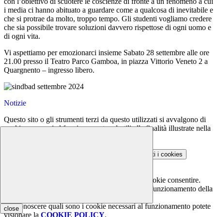
con l’obiettivo di scuotere le coscienze di fronte a un fenomeno a cui
i media ci hanno abituato a guardare come a qualcosa di inevitabile e
che si protrae da molto, troppo tempo. Gli studenti vogliamo credere
che sia possibile trovare soluzioni davvero rispettose di ogni uomo e
di ogni vita.
Vi aspettiamo per emozionarci insieme Sabato 28 settembre alle ore
21.00 presso il Teatro Parco Gamboa, in piazza Vittorio Veneto 2 a
Quargnento – ingresso libero.
Notizie
Questo sito o gli strumenti terzi da questo utilizzati si avvalgono di
cookie necessari al funzionamento ed utili alle finalità illustrate nella
COOKIE POLICY
.
Personalizza
Rifiuta tutti
i cookies
Accetta tutti
i cookies
Gestione cookie
In questa schermata è possibile scegliere quali cookie consentire.
I cookie necessari sono quelli che consentono il funzionamento della
piattaforma e non è possibile disabilitarli.
Per conoscere quali sono i cookie necessari al funzionamento potete
close
visionare la
COOKIE POLICY
.