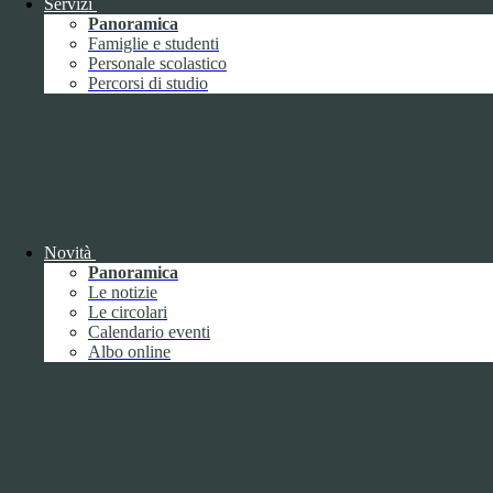
Servizi
utilizzando la nuova o la vecchia versione dell'interfaccia di
Panoramica
Youtube.
Famiglie e studenti
Durata:
6 mesi
Personale scolastico
Accetta tutti
Salva le preferenze
Percorsi di studio
ISTITUTO DI ISTRUZIONE SUPERIORE
"UMBERTO ECO"
Contatti
ISTITUTO DI ISTRUZIONE SUPERIORE "UMBERTO
ECO"
Novità
Panoramica
VIA FAA' DI BRUNO 85 - 15121 ALESSANDRIA (AL)
Le notizie
Tel:
0131252276
Le circolari
Email:
alis016008@istruzione.it
Link per inviare una mail
Calendario eventi
PEC:
alis016008@pec.istruzione.it
Link per inviare una mail
Albo online
C.F.: 96034390060
Attuazione misure PNRR
Seguici su
Facebook