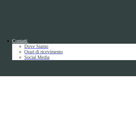
Parma S.p.A. | Divisione Publishing & New Social Media
Disclaimer trattamento dati personali
Contatti
Dove Siamo
Orari di ricevimento
Back to top
Social Media
Privacy
Informative privacy ai sensi del GDPR
Data Protection Officer (DPO)
Campo di ricerca per le pagine del sito