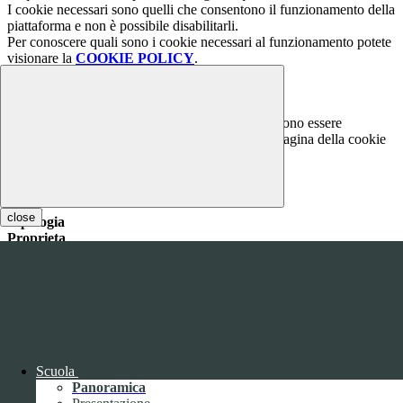
I cookie necessari sono quelli che consentono il funzionamento della
piattaforma e non è possibile disabilitarli.
Per conoscere quali sono i cookie necessari al funzionamento potete
visionare la
COOKIE POLICY
.
Cookie necessari per il funzionamento
I cookie necessari per il funzionamento non possono essere
disabilitati. È possibile consultare l'elenco nella pagina della cookie
policy.
www.youtube.com
Nome
close
Tipologia
Proprieta
Descrizione
Durata
Nome:
YSC
Tipologia:
tecnico
Proprieta:
Terze Parti
Descrizione:
Questo cookie è impostato da YouTube per tenere
traccia delle visualizzazioni dei video incorporati.
Durata:
Sessione
Scuola
Nome:
VISITOR_INFO1_LIVE
Panoramica
Tipologia:
tecnico