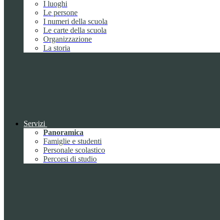
I luoghi
Le persone
I numeri della scuola
Le carte della scuola
Organizzazione
La storia
Servizi
Panoramica
Famiglie e studenti
Personale scolastico
Percorsi di studio