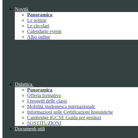
Novità
Panoramica
Le notizie
Le circolari
Calendario eventi
Albo online
Didattica
Panoramica
Offerta formativa
I progetti delle classi
Mobilità studentesca internazionale
Informazioni sulle Certificazioni linguistiche
Cambridge IGCSE Guida per genitori
SOSTITUZIONI
Documenti utili