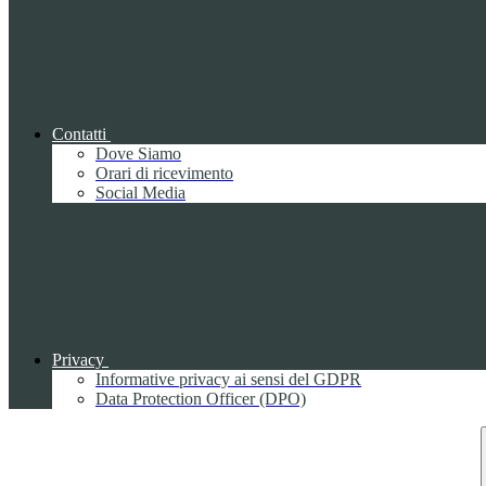
Contatti
Dove Siamo
Orari di ricevimento
Social Media
Privacy
Informative privacy ai sensi del GDPR
Data Protection Officer (DPO)