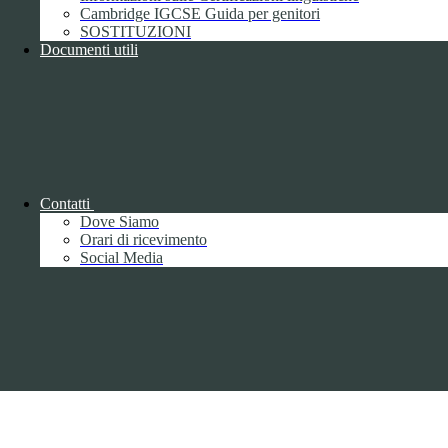
Cambridge IGCSE Guida per genitori
Pagina visualizzata
4643
volte
SOSTITUZIONI
Documenti utili
Sezione Copyright
Copyright 2026 | Engineered and powered by Gruppo Spaggiari
Parma S.p.A. | Divisione Publishing & New Social Media
Disclaimer trattamento dati personali
Contatti
Dove Siamo
Orari di ricevimento
Social Media
Back to top
Privacy
Informative privacy ai sensi del GDPR
Data Protection Officer (DPO)