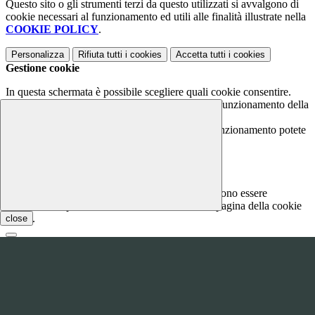
Questo sito o gli strumenti terzi da questo utilizzati si avvalgono di
cookie necessari al funzionamento ed utili alle finalità illustrate nella
COOKIE POLICY
.
Personalizza
Rifiuta tutti
i cookies
Accetta tutti
i cookies
Gestione cookie
In questa schermata è possibile scegliere quali cookie consentire.
I cookie necessari sono quelli che consentono il funzionamento della
piattaforma e non è possibile disabilitarli.
Per conoscere quali sono i cookie necessari al funzionamento potete
visionare la
COOKIE POLICY
.
Cookie necessari per il funzionamento
I cookie necessari per il funzionamento non possono essere
disabilitati. È possibile consultare l'elenco nella pagina della cookie
policy.
close
www.youtube.com
Nome
Tipologia
Proprieta
Descrizione
Durata