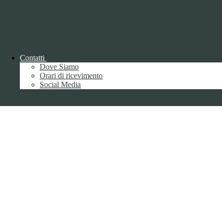
Contatti
Dove Siamo
Back to top
Orari di ricevimento
Social Media
Privacy
Informative privacy ai sensi del GDPR
Data Protection Officer (DPO)
Campo di ricerca per le pagine del sito