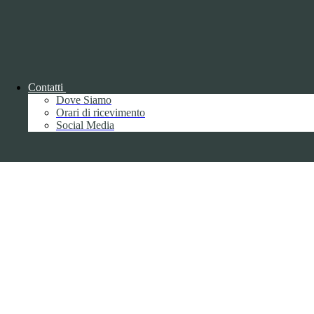
Contatti
Dove Siamo
Back to top
Orari di ricevimento
Social Media
Privacy
Informative privacy ai sensi del GDPR
Data Protection Officer (DPO)
Campo di ricerca per le pagine del sito