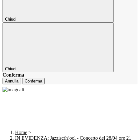
Chiudi
Chiudi
Conferma
Annulla
Conferma
Home
>
IN EVIDENZA: Jazzisc(h)ool - Concerto del 28/04 ore 21