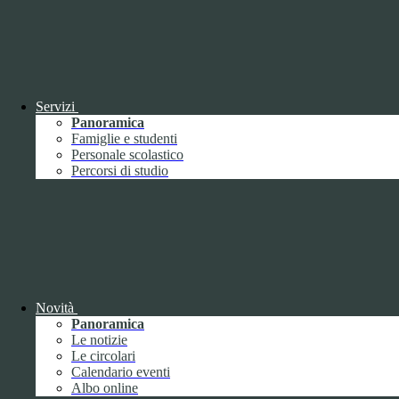
Questo sito o gli strumenti terzi da questo utilizzati si avvalgono di
cookie necessari al funzionamento ed utili alle finalità illustrate nella
COOKIE POLICY
.
Personalizza
Rifiuta tutti
i cookies
Accetta tutti
i cookies
Servizi
Gestione cookie
Panoramica
In questa schermata è possibile scegliere quali cookie consentire.
Famiglie e studenti
I cookie necessari sono quelli che consentono il funzionamento della
Personale scolastico
piattaforma e non è possibile disabilitarli.
Percorsi di studio
Per conoscere quali sono i cookie necessari al funzionamento potete
visionare la
COOKIE POLICY
.
Cookie necessari per il funzionamento
I cookie necessari per il funzionamento non possono essere
disabilitati. È possibile consultare l'elenco nella pagina della cookie
policy.
Novità
Panoramica
www.youtube.com
Le notizie
Nome
Le circolari
Tipologia
Calendario eventi
Proprieta
Albo online
Descrizione