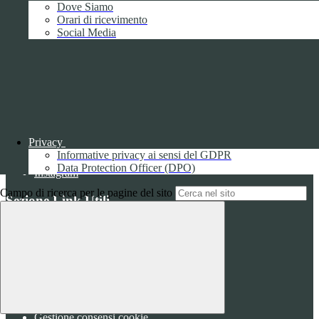
ECO"
Dove Siamo
Orari di ricevimento
VIA FAA' DI BRUNO 85 - 15121 ALESSANDRIA (AL)
Social Media
Tel:
0131252276
Email:
alis016008@istruzione.it
Link per inviare una mail
PEC:
alis016008@pec.istruzione.it
Link per inviare una mail
C.F.: 96034390060
Attuazione misure PNRR
Seguici su
Privacy
Informative privacy ai sensi del GDPR
Facebook
Data Protection Officer (DPO)
Instagram
Campo di ricerca per le pagine del sito
Sezione Link Utili
Cookie policy
Note legali
Informativa Privacy
Ufficio Relazioni con il Pubblico
Dichiarazione di accessibilità
Obiettivi di accessibilità
Whistleblowing
Gestione consensi cookie