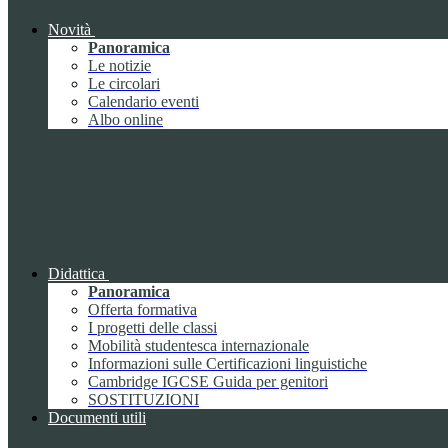
Novità
Panoramica
Le notizie
Le circolari
Calendario eventi
Albo online
Didattica
Panoramica
Offerta formativa
I progetti delle classi
Mobilità studentesca internazionale
Informazioni sulle Certificazioni linguistiche
Cambridge IGCSE Guida per genitori
SOSTITUZIONI
Documenti utili