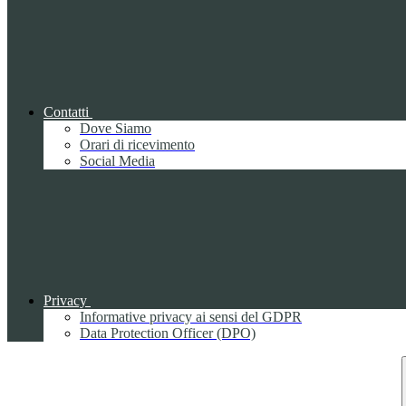
Contatti
Dove Siamo
Orari di ricevimento
Social Media
Privacy
Informative privacy ai sensi del GDPR
Data Protection Officer (DPO)