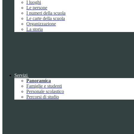
I luoghi
Le persone
I numeri della scuola
Le carte della scuola
Organizzazione
La storia
Servizi
Panoramica
Famiglie e studenti
Personale scolastico
Percorsi di studio