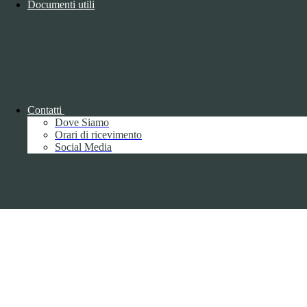
Documenti utili
Copyright 2026 | Engineered and powered by Gruppo Spaggiari
Parma S.p.A. | Divisione Publishing & New Social Media
Disclaimer trattamento dati personali
Contatti
Dove Siamo
Orari di ricevimento
Social Media
Back to top
Privacy
Informative privacy ai sensi del GDPR
Data Protection Officer (DPO)
Campo di ricerca per le pagine del sito