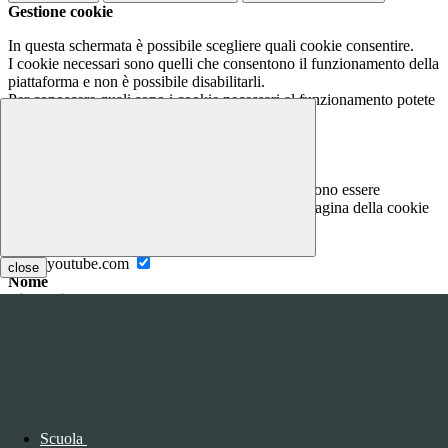
Gestione cookie
In questa schermata è possibile scegliere quali cookie consentire.
I cookie necessari sono quelli che consentono il funzionamento della
piattaforma e non è possibile disabilitarli.
Per conoscere quali sono i cookie necessari al funzionamento potete
visionare la
COOKIE POLICY
.
Cookie necessari per il funzionamento
I cookie necessari per il funzionamento non possono essere
disabilitati. È possibile consultare l'elenco nella pagina della cookie
policy.
www.youtube.com
close
Nome
Tipologia
Proprieta
Descrizione
Durata
Nome:
YSC
Tipologia:
tecnico
Proprieta:
Terze Parti
Descrizione:
Questo cookie è impostato da YouTube per tenere
Scuola
traccia delle visualizzazioni dei video incorporati.