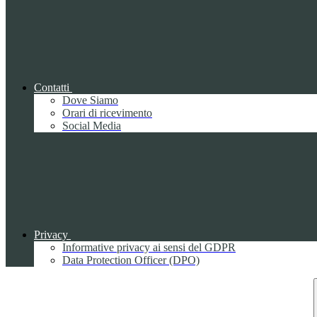
Contatti
Dove Siamo
Orari di ricevimento
Social Media
Privacy
Informative privacy ai sensi del GDPR
Data Protection Officer (DPO)