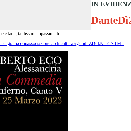
IN EVIDENZA
DanteDì
e e tanti, tantissimi appassionati...
//instagram.com/associazione.archicultura?igshid=ZDdkNTZiNTM=