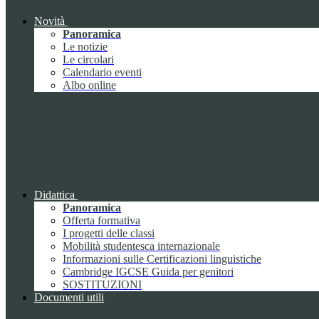
Novità
Panoramica
Le notizie
Le circolari
Calendario eventi
Albo online
Didattica
Panoramica
Offerta formativa
I progetti delle classi
Mobilità studentesca internazionale
Informazioni sulle Certificazioni linguistiche
Cambridge IGCSE Guida per genitori
SOSTITUZIONI
Documenti utili