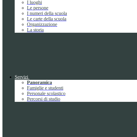
I luoghi
Le persone
I numeri della scuola
Le carte della scuola
Organizzazione
La storia
Servizi
Panoramica
Famiglie e studenti
Personale scolastico
Percorsi di studio