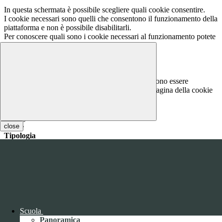
In questa schermata è possibile scegliere quali cookie consentire.
I cookie necessari sono quelli che consentono il funzionamento della
piattaforma e non è possibile disabilitarli.
Per conoscere quali sono i cookie necessari al funzionamento potete
visionare la
COOKIE POLICY
.
Cookie necessari per il funzionamento
I cookie necessari per il funzionamento non possono essere
disabilitati. È possibile consultare l'elenco nella pagina della cookie
policy.
www.youtube.com
close
Nome
Tipologia
Proprieta
Descrizione
Durata
Nome:
YSC
Tipologia:
tecnico
Proprieta:
Terze Parti
Descrizione:
Questo cookie è impostato da YouTube per tenere
traccia delle visualizzazioni dei video incorporati.
Scuola
Durata:
Sessione
Panoramica