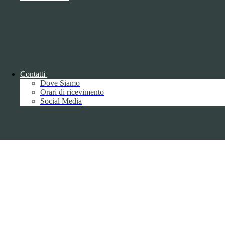
Copyright 2026 | Engineered and powered by Gruppo Spaggiari
Parma S.p.A. | Divisione Publishing & New Social Media
Disclaimer trattamento dati personali
Contatti
Dove Siamo
Orari di ricevimento
Back to top
Social Media
Privacy
Informative privacy ai sensi del GDPR
Data Protection Officer (DPO)
Campo di ricerca per le pagine del sito