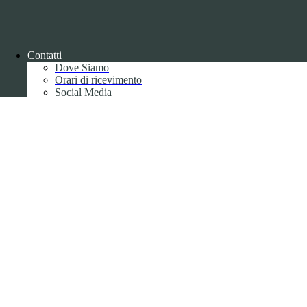
Back to top
Contatti
Dove Siamo
Orari di ricevimento
Social Media
Privacy
Informative privacy ai sensi del GDPR
Data Protection Officer (DPO)
Campo di ricerca per le pagine del sito