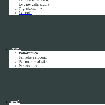
I numeri della scuola
Durata:
6 mesi
Le carte della scuola
Accetta tutti
Salva le preferenze
Organizzazione
La storia
ISTITUTO DI ISTRUZIONE SUPERIORE
"UMBERTO ECO"
Contatti
ISTITUTO DI ISTRUZIONE SUPERIORE "UMBERTO
ECO"
Servizi
VIA FAA' DI BRUNO 85 - 15121 ALESSANDRIA (AL)
Panoramica
Tel:
0131252276
Famiglie e studenti
Email:
alis016008@istruzione.it
Link per inviare una mail
Personale scolastico
PEC:
alis016008@pec.istruzione.it
Link per inviare una mail
Percorsi di studio
C.F.: 96034390060
Attuazione misure PNRR
Seguici su
Facebook
Instagram
Novità