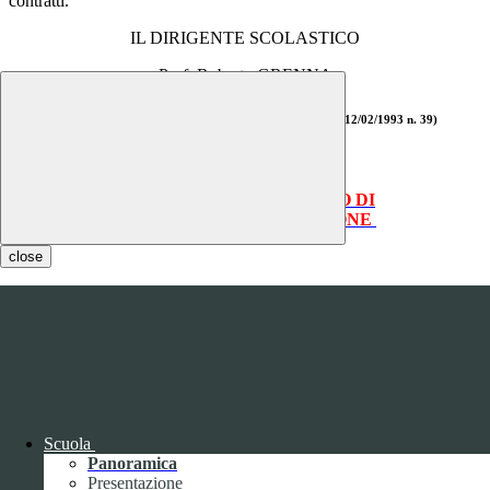
contratti.
IL DIRIGENTE SCOLASTICO
Prof. Roberto GRENNA
(firma autografa sostituita ai sensi dell'art. 3, D.to Lgs 12/02/1993 n. 39)
Clicca
QUI
per visualizzare il provvedimento.
Clicca QUI per la compilazione del MODULO DI
PRESENTAZIONE MESSA A DISPOSIZIONE
close
Notizie
Questo sito o gli strumenti terzi da questo utilizzati si avvalgono di
cookie necessari al funzionamento ed utili alle finalità illustrate nella
COOKIE POLICY
.
Personalizza
Rifiuta tutti
i cookies
Accetta tutti
i cookies
Gestione cookie
Scuola
Panoramica
In questa schermata è possibile scegliere quali cookie consentire.
Presentazione
I cookie necessari sono quelli che consentono il funzionamento della