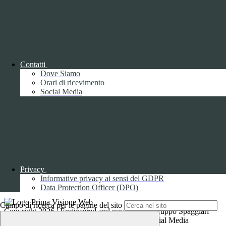
Seguici su
Facebook
Instagram
Sezione Link Utili
Contatti
Cookie policy
Dove Siamo
Note legali
Orari di ricevimento
Informativa Privacy
Social Media
Ufficio Relazioni con il Pubblico
Dichiarazione di accessibilità
Obiettivi di accessibilità
Whistleblowing
Gestione consensi cookie
Amministrazione trasparente
Pagina visualizzata
14126
volte
Privacy
Informative privacy ai sensi del GDPR
Sezione Copyright
Data Protection Officer (DPO)
Campo di ricerca per le pagine del sito
Copyright 2026 | Engineered and powered by Gruppo Spaggiari
Parma S.p.A. | Divisione Publishing & New Social Media