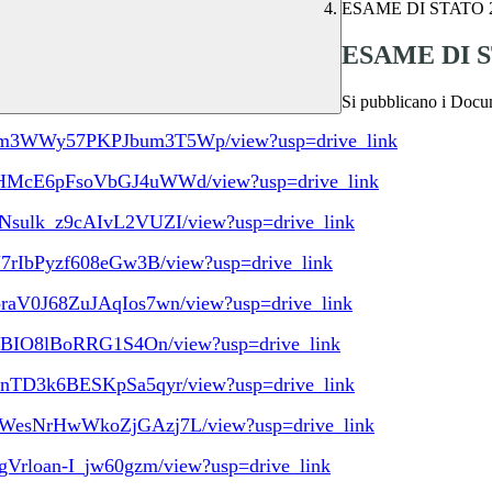
ESAME DI STATO 20
ESAME DI ST
Si pubblicano i Docu
7Umm3WWy57PKPJbum3T5Wp/view?usp=drive_link
EunHMcE6pFsoVbGJ4uWWd/view?usp=drive_link
HNsulk_z9cAIvL2VUZI/view?usp=drive_link
7rIbPyzf608eG
w3B/view?usp=drive_link
cpraV0J68ZuJAqIos7wn/view?usp=drive_link
unvBIO8lBoRRG1S4On/view?usp=drive_link
UtanTD3k6BESKpSa5qyr/view?usp=drive_link
IWesNrHwWkoZjGAz
j7L/view?usp=drive_link
Vrloan-I_
jw60gzm/view?usp=drive_link