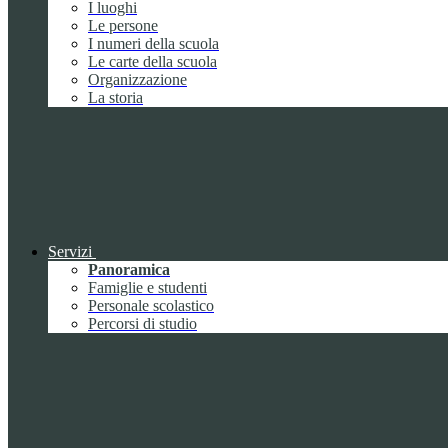
I luoghi
Le persone
I numeri della scuola
Le carte della scuola
Organizzazione
La storia
Servizi
Panoramica
Famiglie e studenti
Personale scolastico
Percorsi di studio