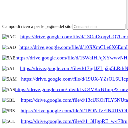
Campo di ricerca per le pagine del sito
https://drive.google.com/file/d/13OafXoqyUQ
https://drive.google.com/file/d/10JiXmCLe6X6
https://drive.google.com/file/d/15WaIHFqXYwwvN
https://drive.google.com/file/
d/
17igfJZLp2p5LRrkN
https://drive.google.com/file/d/19UX-YZsOL6UI
https://drive.google.com/file/d/1vC4VKxB1uipP2-
https://drive.google.com/file/d/13ciJKOiTLY5N
https://drive.google.com/file/
d/
1PONTzElN41IVO
https://drive.google.com/file/
d/1_3HgpRE_w-r78rug