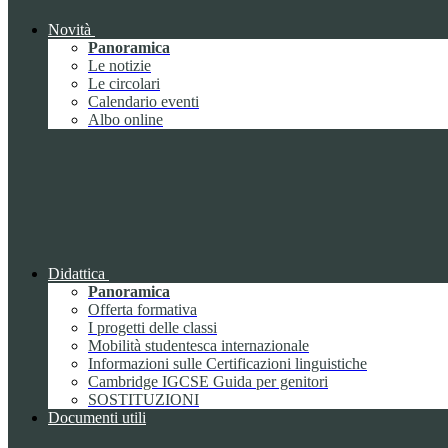
Novità
Panoramica
Le notizie
Le circolari
Calendario eventi
Albo online
Didattica
Panoramica
Offerta formativa
I progetti delle classi
Mobilità studentesca internazionale
Informazioni sulle Certificazioni linguistiche
Cambridge IGCSE Guida per genitori
SOSTITUZIONI
Documenti utili