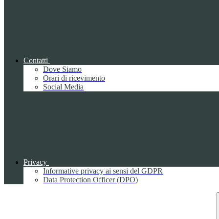
Contatti
Dove Siamo
Orari di ricevimento
Social Media
Privacy
Informative privacy ai sensi del GDPR
Data Protection Officer (DPO)