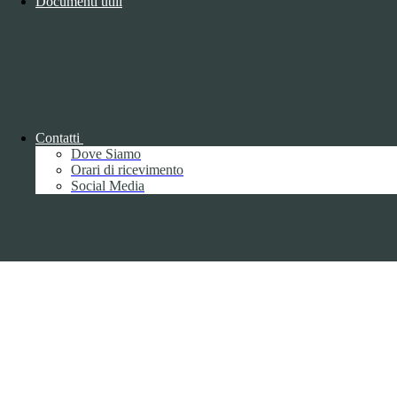
Documenti utili
Copyright 2026 | Engineered and powered by Gruppo Spaggiari
Parma S.p.A. | Divisione Publishing & New Social Media
Disclaimer trattamento dati personali
Contatti
Dove Siamo
Orari di ricevimento
Social Media
Back to top
Privacy
Informative privacy ai sensi del GDPR
Data Protection Officer (DPO)
Campo di ricerca per le pagine del sito