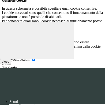
Gestione cookie
In questa schermata è possibile scegliere quali cookie consentire.
I cookie necessari sono quelli che consentono il funzionamento della
piattaforma e non è possibile disabilitarli.
Per conoscere quali sono i cookie necessari al funzionamento potete
visionare la
COOKIE POLICY
.
Cookie necessari per il funzionamento
I cookie necessari per il funzionamento non possono essere
disabilitati. È possibile consultare l'elenco nella pagina della cookie
policy.
www.youtube.com
close
Nome
Tipologia
Proprieta
Descrizione
Durata
Nome:
YSC
Tipologia:
tecnico
Proprieta:
Terze Parti
Descrizione:
Questo cookie è impostato da YouTube per tenere
Scuola
traccia delle visualizzazioni dei video incorporati.