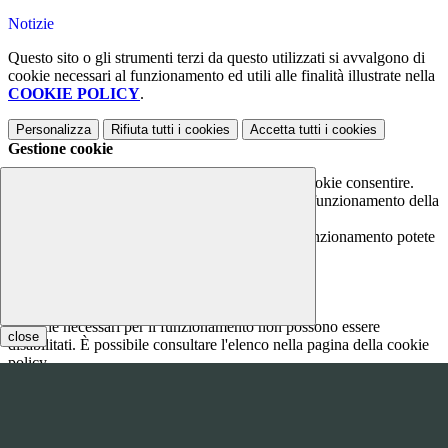
Notizie
Questo sito o gli strumenti terzi da questo utilizzati si avvalgono di
cookie necessari al funzionamento ed utili alle finalità illustrate nella
COOKIE POLICY
.
Personalizza
Rifiuta tutti
i cookies
Accetta tutti
i cookies
Gestione cookie
In questa schermata è possibile scegliere quali cookie consentire.
I cookie necessari sono quelli che consentono il funzionamento della
piattaforma e non è possibile disabilitarli.
Per conoscere quali sono i cookie necessari al funzionamento potete
visionare la
COOKIE POLICY
.
Cookie necessari per il funzionamento
I cookie necessari per il funzionamento non possono essere
close
disabilitati. È possibile consultare l'elenco nella pagina della cookie
policy.
www.youtube.com
Nome
Tipologia