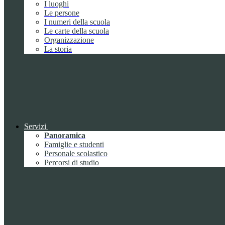
I luoghi
Le persone
I numeri della scuola
Le carte della scuola
Organizzazione
La storia
Servizi
Panoramica
Famiglie e studenti
Personale scolastico
Percorsi di studio