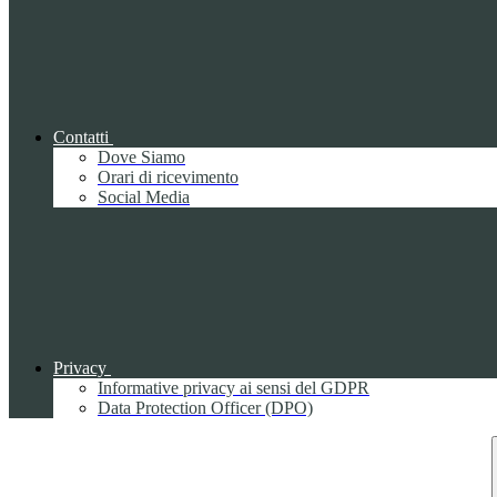
Contatti
Dove Siamo
Orari di ricevimento
Social Media
Privacy
Informative privacy ai sensi del GDPR
Data Protection Officer (DPO)