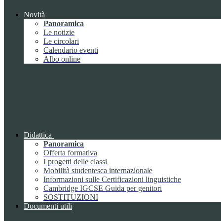
Novità
Panoramica
Le notizie
Le circolari
Calendario eventi
Albo online
Didattica
Panoramica
Offerta formativa
I progetti delle classi
Mobilità studentesca internazionale
Informazioni sulle Certificazioni linguistiche
Cambridge IGCSE Guida per genitori
SOSTITUZIONI
Documenti utili