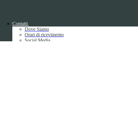
Back to top
Contatti
Dove Siamo
Orari di ricevimento
Social Media
Privacy
Informative privacy ai sensi del GDPR
Data Protection Officer (DPO)
Campo di ricerca per le pagine del sito