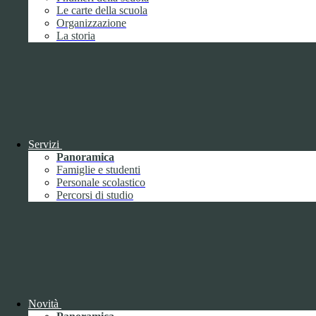
Durata:
6 mesi
Le carte della scuola
Accetta tutti
Salva le preferenze
Organizzazione
La storia
ISTITUTO DI ISTRUZIONE SUPERIORE
"UMBERTO ECO"
Contatti
ISTITUTO DI ISTRUZIONE SUPERIORE "UMBERTO
ECO"
Servizi
VIA FAA' DI BRUNO 85 - 15121 ALESSANDRIA (AL)
Panoramica
Tel:
0131252276
Famiglie e studenti
Email:
alis016008@istruzione.it
Link per inviare una mail
Personale scolastico
PEC:
alis016008@pec.istruzione.it
Link per inviare una mail
Percorsi di studio
C.F.: 96034390060
Attuazione misure PNRR
Seguici su
Facebook
Instagram
Novità