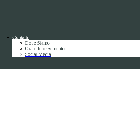
Contatti
Dove Siamo
Back to top
Orari di ricevimento
Social Media
Privacy
Informative privacy ai sensi del GDPR
Data Protection Officer (DPO)
Campo di ricerca per le pagine del sito