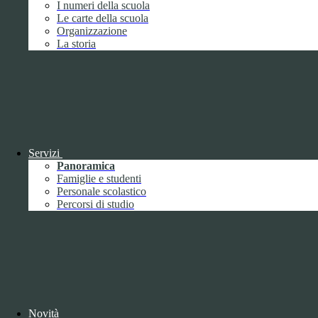
I numeri della scuola
Le carte della scuola
Cookie necessari per il funzionamento
Organizzazione
I cookie necessari per il funzionamento non possono essere
La storia
disabilitati. È possibile consultare l'elenco nella pagina della cookie
policy.
www.youtube.com
Nome
Tipologia
Proprieta
Descrizione
Durata
Servizi
Nome:
YSC
Panoramica
Tipologia:
tecnico
Famiglie e studenti
Proprieta:
Terze Parti
Personale scolastico
Descrizione:
Questo cookie è impostato da YouTube per tenere
Percorsi di studio
traccia delle visualizzazioni dei video incorporati.
Durata:
Sessione
Nome:
VISITOR_INFO1_LIVE
Tipologia:
tecnico
Proprieta:
Terze Parti
Descrizione:
Questo cookie è impostato da Youtube per tenere
traccia delle preferenze dell'utente per i video di Youtube incorporati
nei siti; può anche determinare se il visitatore del sito web sta
Novità
utilizzando la nuova o la vecchia versione dell'interfaccia di