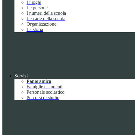
I luoghi
Le persone
I numeri della scuola
Le carte della scuola
Organizzazione
La storia
Servizi
Panoramica
Famiglie e studenti
Personale scolastico
Percorsi di studio