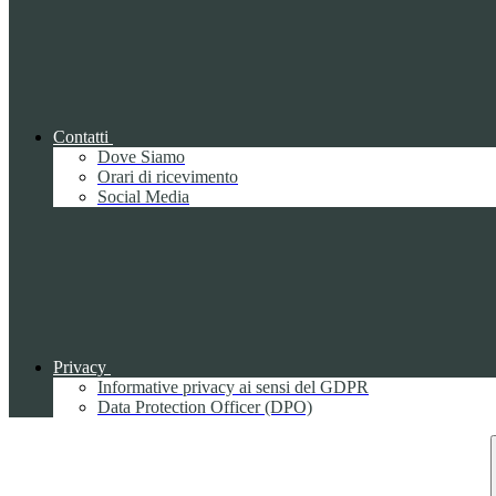
Contatti
Dove Siamo
Orari di ricevimento
Social Media
Privacy
Informative privacy ai sensi del GDPR
Data Protection Officer (DPO)