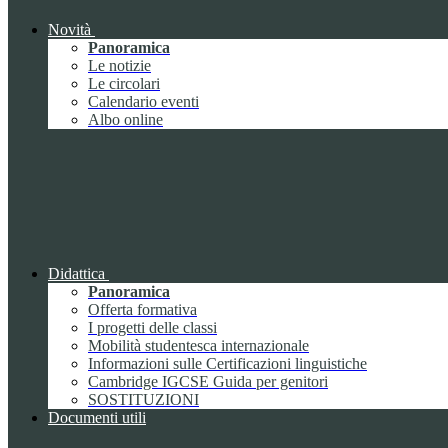
Novità
Panoramica
Le notizie
Le circolari
Calendario eventi
Albo online
Didattica
Panoramica
Offerta formativa
I progetti delle classi
Mobilità studentesca internazionale
Informazioni sulle Certificazioni linguistiche
Cambridge IGCSE Guida per genitori
SOSTITUZIONI
Documenti utili