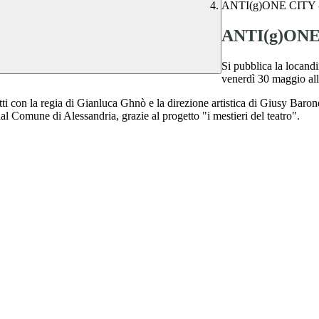
ANTI(g)ONE CITY -
ANTI(g)ONE 
Si pubblica la locandi
venerdì 30 maggio all
ti con la regia di Gianluca Ghnò e la direzione artistica di Giusy Baro
dal Comune di Alessandria, grazie al progetto "i mestieri del teatro".