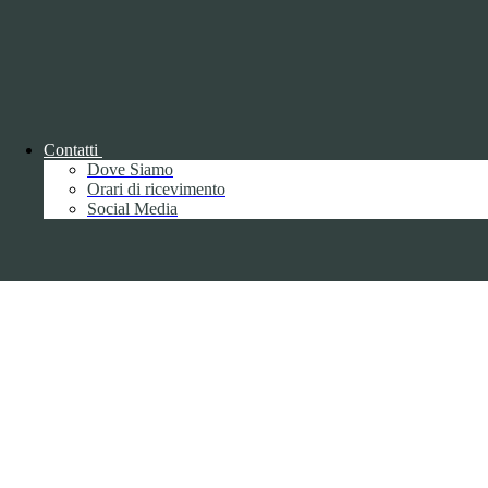
Parma S.p.A. | Divisione Publishing & New Social Media
Disclaimer trattamento dati personali
Contatti
Dove Siamo
Orari di ricevimento
Back to top
Social Media
Privacy
Informative privacy ai sensi del GDPR
Data Protection Officer (DPO)
Campo di ricerca per le pagine del sito