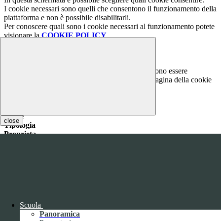
I cookie necessari sono quelli che consentono il funzionamento della
piattaforma e non è possibile disabilitarli.
Per conoscere quali sono i cookie necessari al funzionamento potete
visionare la
COOKIE POLICY
.
Cookie necessari per il funzionamento
I cookie necessari per il funzionamento non possono essere
disabilitati. È possibile consultare l'elenco nella pagina della cookie
policy.
www.youtube.com
Nome
close
Tipologia
Proprieta
Descrizione
Durata
Nome:
YSC
Tipologia:
tecnico
Proprieta:
Terze Parti
Descrizione:
Questo cookie è impostato da YouTube per tenere
traccia delle visualizzazioni dei video incorporati.
Scuola
Durata:
Sessione
Panoramica
Nome:
VISITOR_INFO1_LIVE