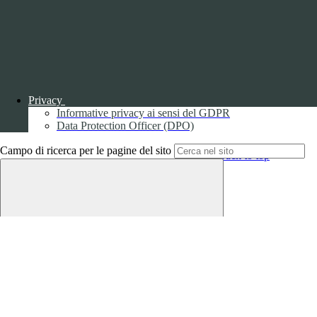
Copyright 2026 | Engineered and powered by Gruppo Spaggiari
Parma S.p.A. | Divisione Publishing & New Social Media
Disclaimer trattamento dati personali
Privacy
Informative privacy ai sensi del GDPR
Data Protection Officer (DPO)
Campo di ricerca per le pagine del sito
Back to top