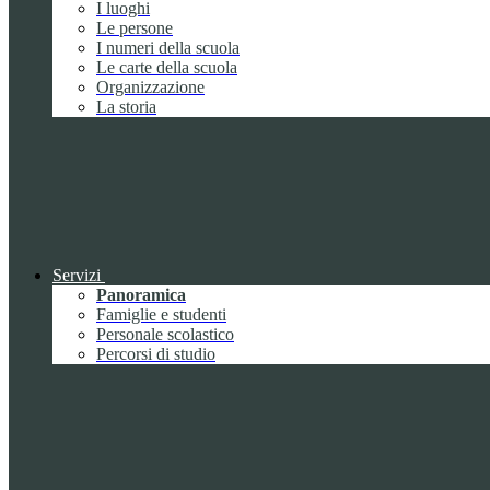
I luoghi
Le persone
I numeri della scuola
Le carte della scuola
Organizzazione
La storia
Servizi
Panoramica
Famiglie e studenti
Personale scolastico
Percorsi di studio