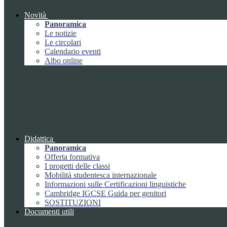
Novità
Panoramica
Le notizie
Le circolari
Calendario eventi
Albo online
Didattica
Panoramica
Offerta formativa
I progetti delle classi
Mobilità studentesca internazionale
Informazioni sulle Certificazioni linguistiche
Cambridge IGCSE Guida per genitori
SOSTITUZIONI
Documenti utili