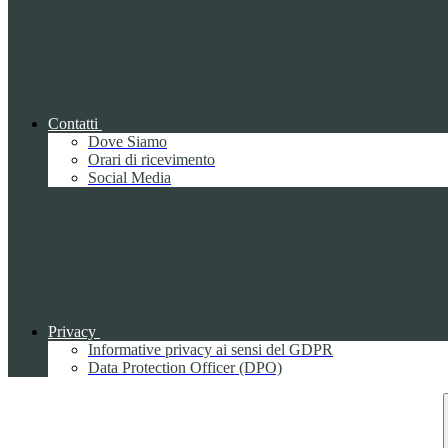
Contatti
Dove Siamo
Orari di ricevimento
Social Media
Privacy
Informative privacy ai sensi del GDPR
Data Protection Officer (DPO)